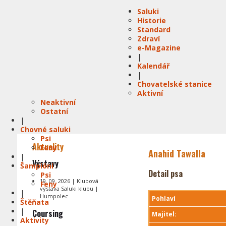
Saluki
Historie
Standard
Zdraví
e-Magazine
|
Kalendář
|
Chovatelské stanice
Aktivní
Neaktivní
Ostatní
|
Chovné saluki
Psi
Aktuality
Feny
Anahid Tawalla
|
Výstavy
Šampióni
Detail psa
Psi
19. 09. 2026 | Klubová
Feny
výstava Saluki klubu |
|
Humpolec
Pohlaví
Štěňata
|
Coursing
Majitel:
Aktivity