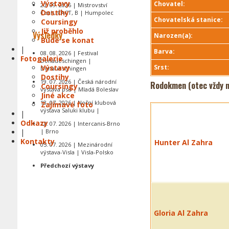
Výstavy
Chovatel:
20. 09. 2026 | Mistrovství
Dostihy
Čech, CACT, B | Humpolec
Chovatelská stanice:
Coursingy
Již proběhlo
Výsledky
Narozen(a):
Bude se konat
|
Barva:
08. 08. 2026 | Festival
Fotogalerie
Donaueschingen |
Výstavy
Srst:
Donaueschingen
Dostihy
19. 07. 2026 | Česká národní
Rodokmen (otec vždy n
Coursingy
výstava psů | Mladá Boleslav
Jiné akce
18. 07. 2026 | Noční klubová
Zajímavé foto
výstava Saluki klubu |
|
Odkazy
12. 07. 2026 | Intercanis-Brno
|
| Brno
Kontakty
Hunter Al Zahra
05. 07. 2026 | Mezinárodní
výstava-Visla | Visla-Polsko
Předchozí výstavy
Gloria Al Zahra