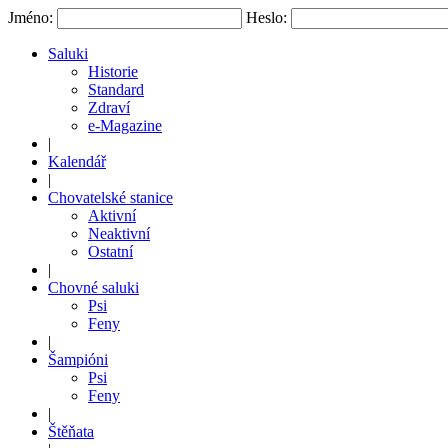
Jméno:
Heslo:
Saluki
Historie
Standard
Zdraví
e-Magazine
|
Kalendář
|
Chovatelské stanice
Aktivní
Neaktivní
Ostatní
|
Chovné saluki
Psi
Feny
|
Šampióni
Psi
Feny
|
Štěňata