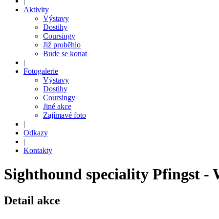
|
Aktivity
Výstavy
Dostihy
Coursingy
Již proběhlo
Bude se konat
|
Fotogalerie
Výstavy
Dostihy
Coursingy
Jiné akce
Zajímavé foto
|
Odkazy
|
Kontakty
Sighthound speciality Pfingst - 
Detail akce