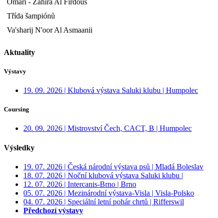
Omari - Zahira Al Firdous
Třída šampiónů
Va'sharij N'oor Al Asmaanii
Aktuality
Výstavy
19. 09. 2026 | Klubová výstava Saluki klubu | Humpolec
Coursing
20. 09. 2026 | Mistrovství Čech, CACT, B | Humpolec
Výsledky
19. 07. 2026 | Česká národní výstava psů | Mladá Boleslav
18. 07. 2026 | Noční klubová výstava Saluki klubu |
12. 07. 2026 | Intercanis-Brno | Brno
05. 07. 2026 | Mezinárodní výstava-Visla | Visla-Polsko
04. 07. 2026 | Speciální letní pohár chrtů | Rifferswil
Předchozí výstavy