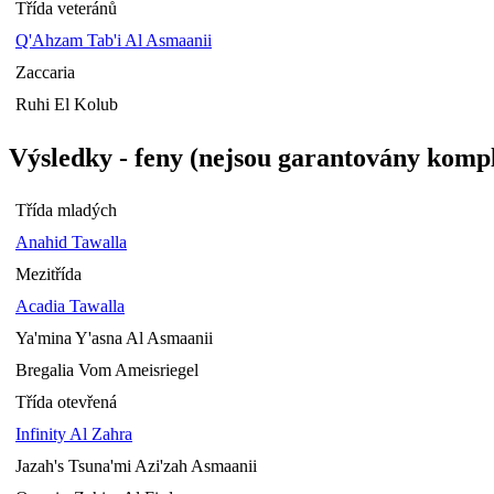
Třída veteránů
Q'Ahzam Tab'i Al Asmaanii
Zaccaria
Ruhi El Kolub
Výsledky - feny (nejsou garantovány kompl
Třída mladých
Anahid Tawalla
Mezitřída
Acadia Tawalla
Ya'mina Y'asna Al Asmaanii
Bregalia Vom Ameisriegel
Třída otevřená
Infinity Al Zahra
Jazah's Tsuna'mi Azi'zah Asmaanii