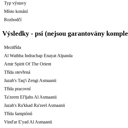
Typ výstavy
Místo konání
Rozhodčí
Výsledky - psi (nejsou garantovány komple
Mezitřída
Al Wathba Indrachap Enayat Alpanda
Amir Spirit Of The Orient
Třída otevřená
Jazah's Taq'i Zengi Asmaanii
Třída pracovní
Ta'zeem El'ljahs Al Asmaanii
Jazah's Ra'kkad Ra'zeel Asmaanii
Třída šampiónů
Vind'ar E'yad Al Asmaanii