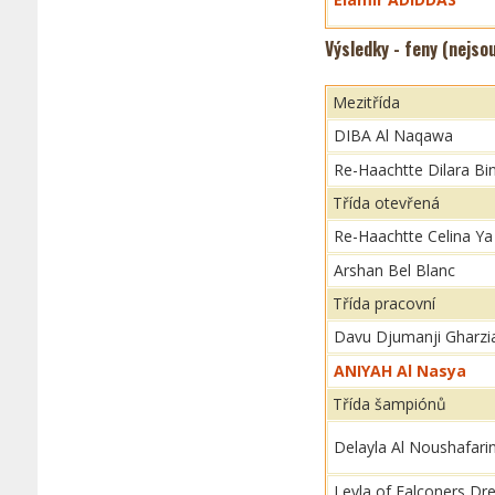
Výsledky - feny (nejso
Mezitřída
DIBA Al Naqawa
Re-Haachtte Dilara Bi
Třída otevřená
Re-Haachtte Celina Ya
Arshan Bel Blanc
Třída pracovní
Davu Djumanji Gharzi
ANIYAH Al Nasya
Třída šampiónů
Delayla Al Noushafari
Leyla of Falconers D