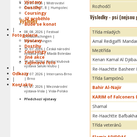
Výstavy
20. 09. 2026 | Mistrovství
Rozhodčí
Dostihy
Čech, CACT, B | Humpolec
Coursingy
Výsledky - psi (nejsou
Již proběhlo
Výsledky
Bude se konat
|
Třída mladých
08. 08. 2026 | Festival
Fotogalerie
Donaueschingen |
Výstavy
Amal Redigaffi Manda
Donaueschingen
Dostihy
19. 07. 2026 | Česká národní
Mezitřída
Coursingy
výstava psů | Mladá Boleslav
Jiné akce
Kenan Kamal Al Djiiba
18. 07. 2026 | Noční klubová
Zajímavé foto
výstava Saluki klubu |
|
Re-Haachtte Basheer 
Odkazy
12. 07. 2026 | Intercanis-Brno
Třída šampiónů
|
| Brno
Kontakty
05. 07. 2026 | Mezinárodní
Bahir Al-Najir
výstava-Visla | Visla-Polsko
KARIM of Falconers
Předchozí výstavy
Shamal
Re-Haachtte Bafbakh
Třída veteránů
Elamir ADIDDAS