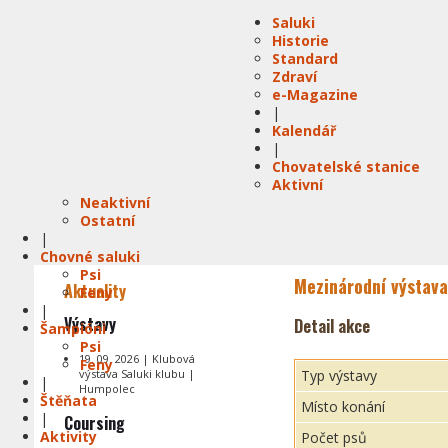
Saluki
Historie
Standard
Zdraví
e-Magazine
|
Kalendář
|
Chovatelské stanice
Aktivní
Neaktivní
Ostatní
|
Chovné saluki
Psi
Mezinárodní výstava 
Aktuality
Feny
|
Výstavy
Detail akce
Šampióni
Psi
19. 09. 2026 | Klubová
Feny
výstava Saluki klubu |
Typ výstavy
|
Humpolec
Štěňata
Místo konání
|
Coursing
Aktivity
Počet psů