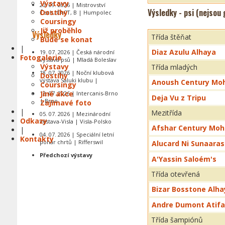
Výstavy
20. 09. 2026 | Mistrovství
Výsledky - psi (nejsou
Dostihy
Čech, CACT, B | Humpolec
Coursingy
Již proběhlo
Výsledky
Třída štěňat
Bude se konat
|
Diaz Azulu Alhaya
19. 07. 2026 | Česká národní
Fotogalerie
výstava psů | Mladá Boleslav
Výstavy
Třída mladých
18. 07. 2026 | Noční klubová
Dostihy
výstava Saluki klubu |
Anoush Century Mo
Coursingy
Jiné akce
12. 07. 2026 | Intercanis-Brno
Deja Vu z Tripu
| Brno
Zajímavé foto
|
Mezitřída
05. 07. 2026 | Mezinárodní
Odkazy
výstava-Visla | Visla-Polsko
Afshar Century Mo
|
04. 07. 2026 | Speciální letní
Kontakty
pohár chrtů | Rifferswil
Alucard Ni Sunaaras
Předchozí výstavy
A'Yassin Saloém's
Třída otevřená
Bizar Bosstone Alha
Andre Dumont Atifa
Třída šampiónů