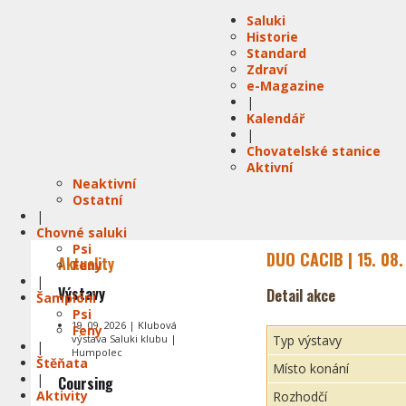
Saluki
Historie
Standard
Zdraví
e-Magazine
|
Kalendář
|
Chovatelské stanice
Aktivní
Neaktivní
Ostatní
|
Chovné saluki
Psi
DUO CACIB | 15. 08.
Aktuality
Feny
|
Výstavy
Detail akce
Šampióni
Psi
19. 09. 2026 | Klubová
Feny
výstava Saluki klubu |
Typ výstavy
|
Humpolec
Štěňata
Místo konání
|
Coursing
Aktivity
Rozhodčí