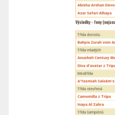
Abisha Arshan Devo
Azar Safari Alhaya
Výsledky - feny (nejso
Třída dorostu
Bahyia Zurah vom A
Třída mladých
Anusheh Century M
Diva d'avatar z Trip
Mezitřída
A'Yasmiah Saloém's
Třída otevřená
Camomilla z Tripu
Inaya Al Zahra
Třída šampiónů