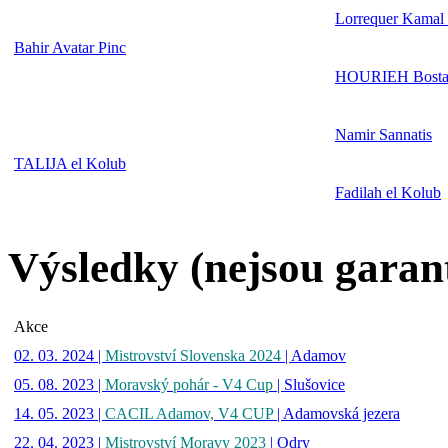
Lorrequer Kamal 
Bahir Avatar Pinc
HOURIEH Bostan
Namir Sannatis
TALIJA el Kolub
Fadilah el Kolub
Výsledky (nejsou garan
Akce
02. 03. 2024 |
Mistrovství Slovenska 2024
| Adamov
05. 08. 2023 |
Moravský pohár - V4 Cup
| Slušovice
14. 05. 2023 |
CACIL Adamov, V4 CUP
| Adamovská jezera
22. 04. 2023 |
Mistrovství Moravy 2023
| Odry