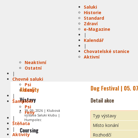
Saluki
Historie
Standard
Zdraví
e-Magazine
|
Kalendář
|
Chovatelské stanice
Aktivní
Neaktivní
Ostatní
|
Chovné saluki
Psi
Dog Festival | 05. 0
Aktuality
Feny
|
Výstavy
Detail akce
Šampióni
Psi
19. 09. 2026 | Klubová
Feny
výstava Saluki klubu |
Typ výstavy
|
Humpolec
Štěňata
Místo konání
|
Coursing
Aktivity
Rozhodčí