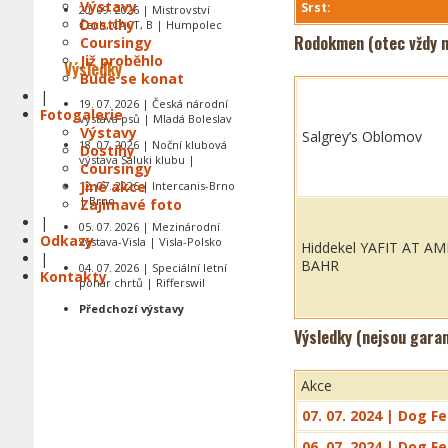
Výstavy
Srst:
20. 09. 2026 | Mistrovství
Dostihy
Čech, CACT, B | Humpolec
Rodokmen (otec vždy n
Coursingy
Již proběhlo
Výsledky
Bude se konat
|
19. 07. 2026 | Česká národní
Fotogalerie
výstava psů | Mladá Boleslav
Výstavy
Salgrey’s Oblomov
18. 07. 2026 | Noční klubová
Dostihy
výstava Saluki klubu |
Coursingy
Jiné akce
12. 07. 2026 | Intercanis-Brno
| Brno
Zajímavé foto
|
05. 07. 2026 | Mezinárodní
Odkazy
výstava-Visla | Visla-Polsko
Hiddekel YAFIT AT AM
|
BAHR
04. 07. 2026 | Speciální letní
Kontakty
pohár chrtů | Rifferswil
Předchozí výstavy
Výsledky (nejsou gara
Akce
07. 07. 2024 | Dog Fe
06. 07. 2024 | Dog Fe