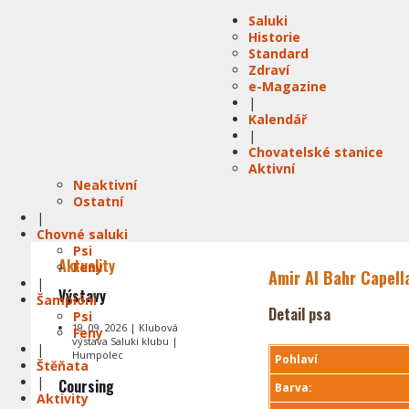
Saluki
Historie
Standard
Zdraví
e-Magazine
|
Kalendář
|
Chovatelské stanice
Aktivní
Neaktivní
Ostatní
|
Chovné saluki
Psi
Aktuality
Feny
Amir Al Bahr Capell
|
Výstavy
Šampióni
Detail psa
Psi
19. 09. 2026 | Klubová
Feny
výstava Saluki klubu |
|
Humpolec
Pohlaví
Štěňata
|
Coursing
Barva:
Aktivity