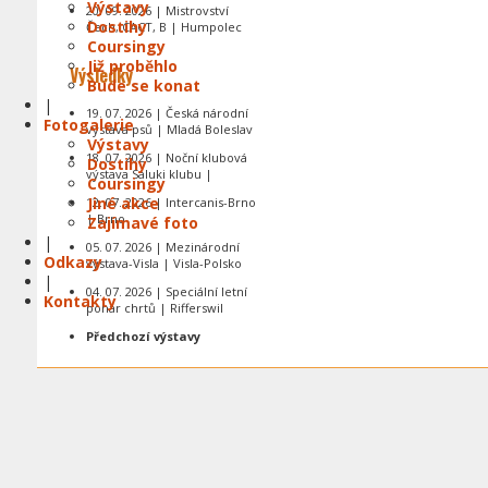
Výstavy
20. 09. 2026 | Mistrovství
Dostihy
Čech, CACT, B | Humpolec
Coursingy
Již proběhlo
Výsledky
Bude se konat
|
19. 07. 2026 | Česká národní
Fotogalerie
výstava psů | Mladá Boleslav
Výstavy
18. 07. 2026 | Noční klubová
Dostihy
výstava Saluki klubu |
Coursingy
Jiné akce
12. 07. 2026 | Intercanis-Brno
| Brno
Zajímavé foto
|
05. 07. 2026 | Mezinárodní
Odkazy
výstava-Visla | Visla-Polsko
|
04. 07. 2026 | Speciální letní
Kontakty
pohár chrtů | Rifferswil
Předchozí výstavy