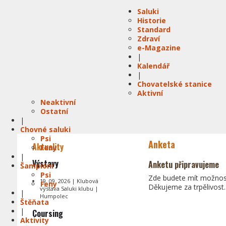
Saluki
Historie
Standard
Zdraví
e-Magazine
|
Kalendář
|
Chovatelské stanice
Aktivní
Neaktivní
Ostatní
|
Chovné saluki
Psi
Anketa
Aktuality
Feny
|
Výstavy
Anketu připravujeme
Šampióni
Psi
Zde budete mít možnost
19. 09. 2026 | Klubová
Feny
Děkujeme za trpělivost.
výstava Saluki klubu |
|
Humpolec
Štěňata
|
Coursing
Aktivity