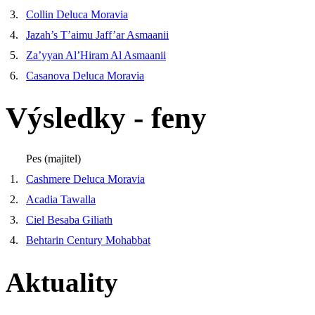
3.
Collin Deluca Moravia
4.
Jazah’s T’aimu Jaff’ar Asmaanii
5.
Za’yyan Al’Hiram Al Asmaanii
6.
Casanova Deluca Moravia
Výsledky - feny
Pes (majitel)
1.
Cashmere Deluca Moravia
2.
Acadia Tawalla
3.
Ciel Besaba Giliath
4.
Behtarin Century Mohabbat
Aktuality