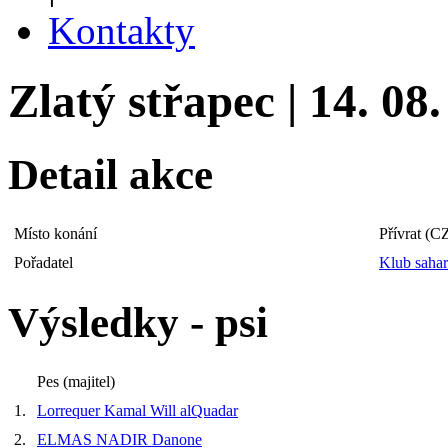
Kontakty
Zlatý střapec | 14. 08
Detail akce
Místo konání
Přívrat (C
Pořadatel
Klub sahar
Výsledky - psi
Pes (majitel)
1.
Lorrequer Kamal Will alQuadar
2.
ELMAS NADIR Danone