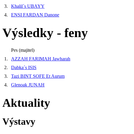
3.
Khalil´s UBAYY
4.
ENSI FARDAN Danone
Výsledky - feny
Pes (majitel)
1.
AZZAH FARIMAH Jawharah
2.
Dabka´s ISIS
3.
Tazi BINT SOFE Et Aurum
4.
Glenoak JUNAH
Aktuality
Výstavy