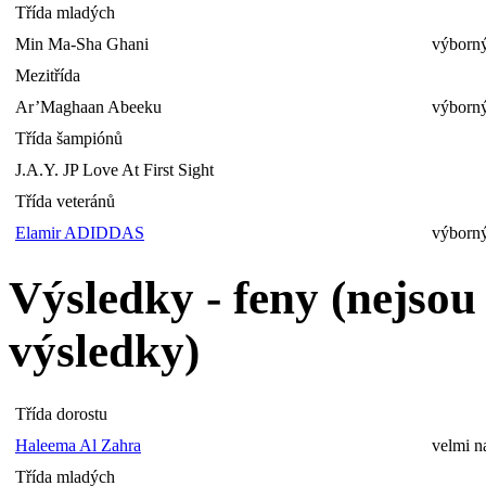
Třída mladých
Min Ma-Sha Ghani
výborný
Mezitřída
Ar’Maghaan Abeeku
výborný
Třída šampiónů
J.A.Y. JP Love At First Sight
Třída veteránů
Elamir ADIDDAS
výborný
Výsledky - feny (nejso
výsledky)
Třída dorostu
Haleema Al Zahra
velmi n
Třída mladých