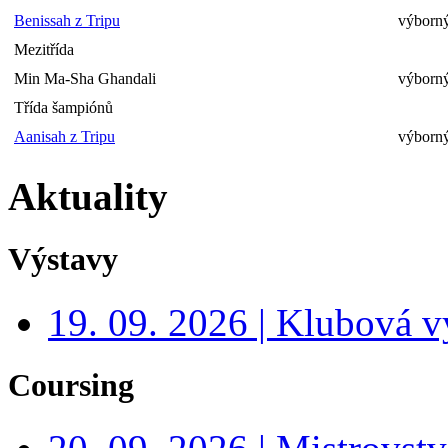
Benissah z Tripu
výborný
Mezitřída
Min Ma-Sha Ghandali
výborný
Třída šampiónů
Aanisah z Tripu
výborný
Aktuality
Výstavy
19. 09. 2026 | Klubová v
Coursing