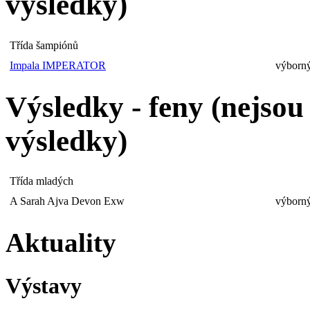
výsledky)
Třída šampiónů
Impala IMPERATOR
výborn
Výsledky - feny (nejso
výsledky)
Třída mladých
A Sarah Ajva Devon Exw
výborn
Aktuality
Výstavy