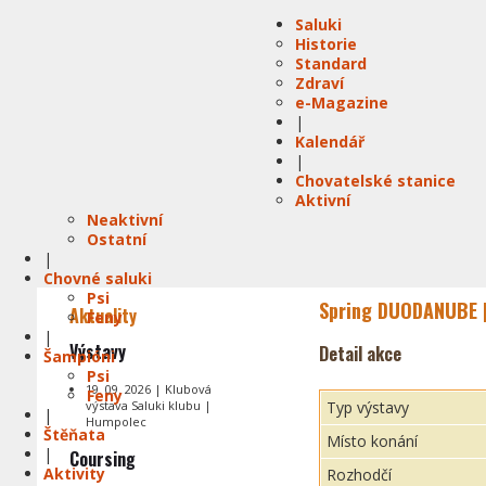
Saluki
Historie
Standard
Zdraví
e-Magazine
|
Kalendář
|
Chovatelské stanice
Aktivní
Neaktivní
Ostatní
|
Chovné saluki
Psi
Spring DUODANUBE |
Aktuality
Feny
|
Výstavy
Detail akce
Šampióni
Psi
19. 09. 2026 | Klubová
Feny
výstava Saluki klubu |
Typ výstavy
|
Humpolec
Štěňata
Místo konání
|
Coursing
Aktivity
Rozhodčí