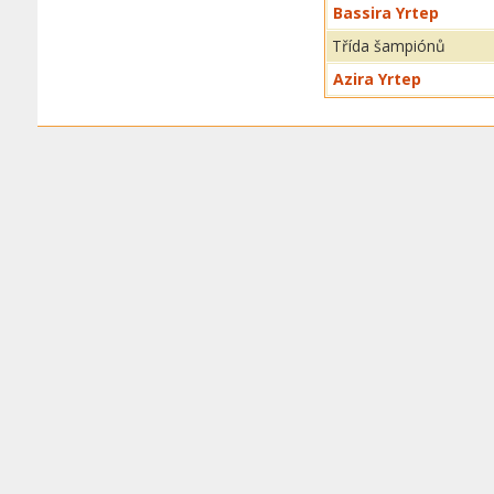
Bassira Yrtep
Třída šampiónů
Azira Yrtep