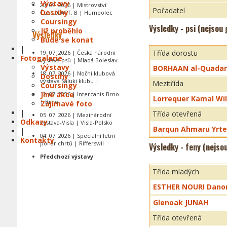
Výstavy
20. 09. 2026 | Mistrovství
Pořadatel
Dostihy
Čech, CACT, B | Humpolec
Coursingy
Výsledky - psi (nejsou
Již proběhlo
Výsledky
Bude se konat
|
Třída dorostu
19. 07. 2026 | Česká národní
Fotogalerie
výstava psů | Mladá Boleslav
Výstavy
BORHAAN al-Quadar
18. 07. 2026 | Noční klubová
Dostihy
výstava Saluki klubu |
Mezitřída
Coursingy
Jiné akce
12. 07. 2026 | Intercanis-Brno
Lorrequer Kamal Wil
| Brno
Zajímavé foto
|
Třída otevřená
05. 07. 2026 | Mezinárodní
Odkazy
výstava-Visla | Visla-Polsko
Barqun Ahmaru Yrt
|
04. 07. 2026 | Speciální letní
Kontakty
pohár chrtů | Rifferswil
Výsledky - feny (nejso
Předchozí výstavy
Třída mladých
ESTHER NOURI Dano
Glenoak JUNAH
Třída otevřená