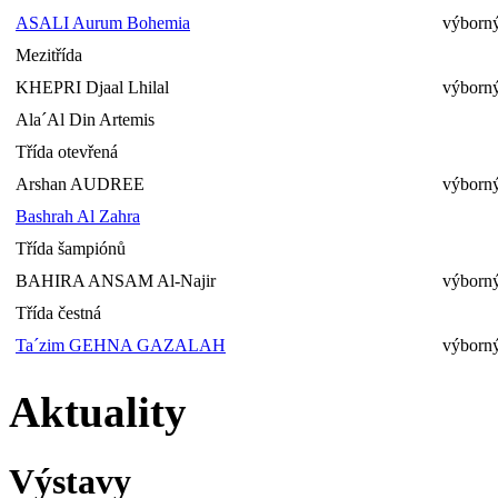
ASALI Aurum Bohemia
výborný
Mezitřída
KHEPRI Djaal Lhilal
výborný
Ala´Al Din Artemis
Třída otevřená
Arshan AUDREE
výborný
Bashrah Al Zahra
Třída šampiónů
BAHIRA ANSAM Al-Najir
výborný
Třída čestná
Ta´zim GEHNA GAZALAH
výborný
Aktuality
Výstavy