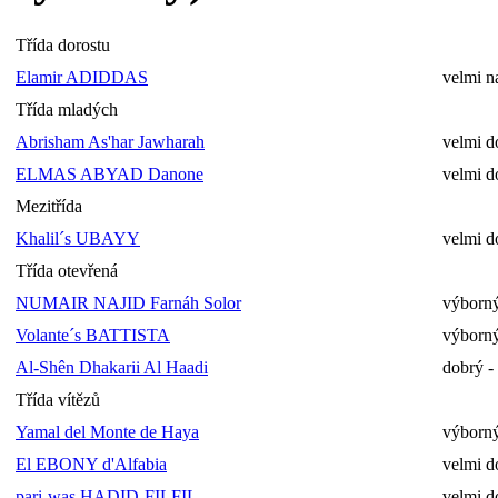
Třída dorostu
Elamir ADIDDAS
velmi n
Třída mladých
Abrisham As'har Jawharah
velmi d
ELMAS ABYAD Danone
velmi d
Mezitřída
Khalil´s UBAYY
velmi d
Třída otevřená
NUMAIR NAJID Farnáh Solor
výborný
Volante´s BATTISTA
výborný
Al-Shên Dhakarii Al Haadi
dobrý -
Třída vítězů
Yamal del Monte de Haya
výborný
El EBONY d'Alfabia
velmi d
pari-was HADID-FILFIL
velmi d