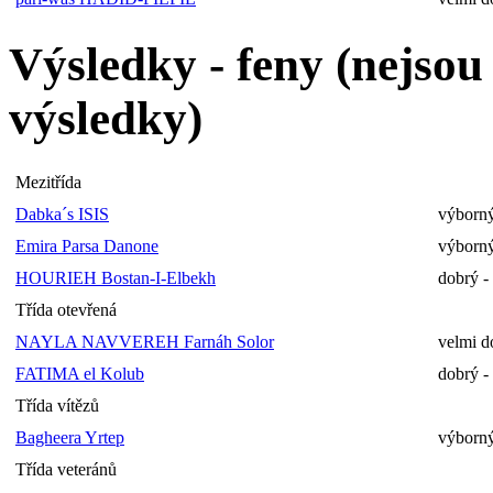
Výsledky - feny (nejso
výsledky)
Mezitřída
Dabka´s ISIS
výborný
Emira Parsa Danone
výborný
HOURIEH Bostan-I-Elbekh
dobrý -
Třída otevřená
NAYLA NAVVEREH Farnáh Solor
velmi d
FATIMA el Kolub
dobrý -
Třída vítězů
Bagheera Yrtep
výborný
Třída veteránů