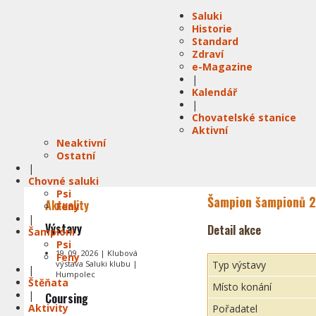
Saluki
Historie
Standard
Zdraví
e-Magazine
|
Kalendář
|
Chovatelské stanice
Aktivní
Neaktivní
Ostatní
|
Chovné saluki
Psi
Šampion šampionů 2
Aktuality
Feny
|
Výstavy
Detail akce
Šampióni
Psi
19. 09. 2026 | Klubová
Feny
výstava Saluki klubu |
Typ výstavy
|
Humpolec
Štěňata
Místo konání
|
Coursing
Aktivity
Pořadatel