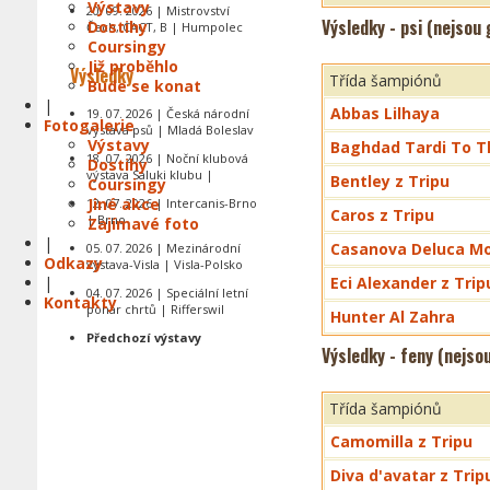
Výstavy
20. 09. 2026 | Mistrovství
Výsledky - psi (nejsou
Dostihy
Čech, CACT, B | Humpolec
Coursingy
Již proběhlo
Výsledky
Třída šampiónů
Bude se konat
|
Abbas Lilhaya
19. 07. 2026 | Česká národní
Fotogalerie
výstava psů | Mladá Boleslav
Výstavy
Baghdad Tardi To T
18. 07. 2026 | Noční klubová
Dostihy
výstava Saluki klubu |
Bentley z Tripu
Coursingy
Jiné akce
12. 07. 2026 | Intercanis-Brno
Caros z Tripu
| Brno
Zajímavé foto
|
Casanova Deluca Mo
05. 07. 2026 | Mezinárodní
Odkazy
výstava-Visla | Visla-Polsko
|
Eci Alexander z Trip
04. 07. 2026 | Speciální letní
Kontakty
pohár chrtů | Rifferswil
Hunter Al Zahra
Předchozí výstavy
Výsledky - feny (nejso
Třída šampiónů
Camomilla z Tripu
Diva d'avatar z Trip