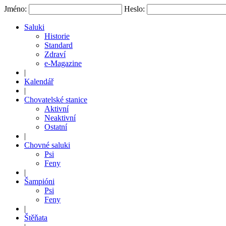
Jméno:
Heslo:
Saluki
Historie
Standard
Zdraví
e-Magazine
|
Kalendář
|
Chovatelské stanice
Aktivní
Neaktivní
Ostatní
|
Chovné saluki
Psi
Feny
|
Šampióni
Psi
Feny
|
Štěňata