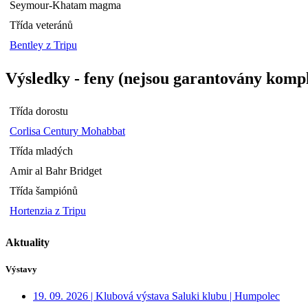
Seymour-Khatam magma
Třída veteránů
Bentley z Tripu
Výsledky - feny (nejsou garantovány kompl
Třída dorostu
Corlisa Century Mohabbat
Třída mladých
Amir al Bahr Bridget
Třída šampiónů
Hortenzia z Tripu
Aktuality
Výstavy
19. 09. 2026 | Klubová výstava Saluki klubu | Humpolec