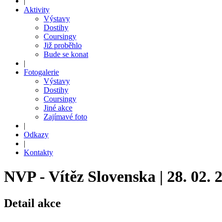
|
Aktivity
Výstavy
Dostihy
Coursingy
Již proběhlo
Bude se konat
|
Fotogalerie
Výstavy
Dostihy
Coursingy
Jiné akce
Zajímavé foto
|
Odkazy
|
Kontakty
NVP - Vítěz Slovenska | 28. 02. 
Detail akce