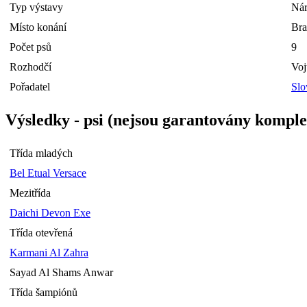
Typ výstavy
Nár
Místo konání
Bra
Počet psů
9
Rozhodčí
Voj
Pořadatel
Slo
Výsledky - psi (nejsou garantovány komple
Třída mladých
Bel Etual Versace
Mezitřída
Daichi Devon Exe
Třída otevřená
Karmani Al Zahra
Sayad Al Shams Anwar
Třída šampiónů