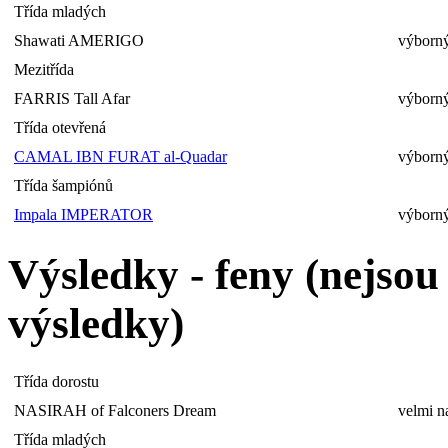
Třída mladých
Shawati AMERIGO
výborný
Mezitřída
FARRIS Tall Afar
výborný
Třída otevřená
CAMAL IBN FURAT al-Quadar
výborný
Třída šampiónů
Impala IMPERATOR
výborný
Výsledky - feny (nejso
výsledky)
Třída dorostu
NASIRAH of Falconers Dream
velmi n
Třída mladých