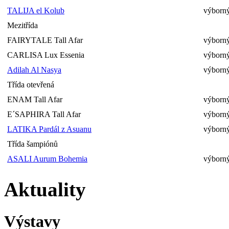
TALIJA el Kolub
výborný
Mezitřída
FAIRYTALE Tall Afar
výborný
CARLISA Lux Essenia
výborný
Adilah Al Nasya
výborný
Třída otevřená
ENAM Tall Afar
výborný
E´SAPHIRA Tall Afar
výborný
LATIKA Pardál z Asuanu
výborný
Třída šampiónů
ASALI Aurum Bohemia
výborný
Aktuality
Výstavy