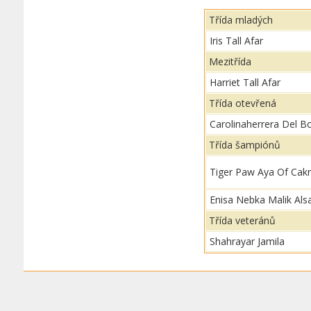
Třída mladých
Iris Tall Afar
Mezitřída
Harriet Tall Afar
Třída otevřená
Carolinaherrera Del B
Třída šampiónů
Tiger Paw Aya Of Cak
Enisa Nebka Malik Als
Třída veteránů
Shahrayar Jamila