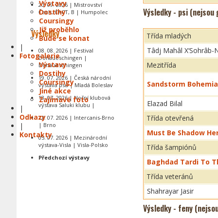
Výstavy
20. 09. 2026 | Mistrovství
Výsledky - psi (nejsou
Dostihy
Čech, CACT, B | Humpolec
Coursingy
Již proběhlo
Výsledky
Třída mladých
Bude se konat
|
Tâdj Mahâl X‘Sohrâb-
08. 08. 2026 | Festival
Fotogalerie
Donaueschingen |
Výstavy
Mezitřída
Donaueschingen
Dostihy
19. 07. 2026 | Česká národní
Coursingy
Sandstorm Bohemia
výstava psů | Mladá Boleslav
Jiné akce
18. 07. 2026 | Noční klubová
Zajímavé foto
Elazad Bilal
výstava Saluki klubu |
|
Odkazy
Třída otevřená
12. 07. 2026 | Intercanis-Brno
|
| Brno
Must Be Shadow He
Kontakty
05. 07. 2026 | Mezinárodní
výstava-Visla | Visla-Polsko
Třída šampiónů
Předchozí výstavy
Baghdad Tardi To T
Třída veteránů
Shahrayar Jasir
Výsledky - feny (nejso