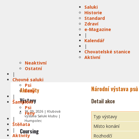
Saluki
Historie
Standard
Zdraví
e-Magazine
|
Kalendář
|
Chovatelské stanice
Aktivní
Neaktivní
Ostatní
|
Chovné saluki
Psi
Národní výstava psů
Aktuality
Feny
|
Výstavy
Detail akce
Šampióni
Psi
19. 09. 2026 | Klubová
Feny
výstava Saluki klubu |
Typ výstavy
|
Humpolec
Štěňata
Místo konání
|
Coursing
Aktivity
Rozhodčí