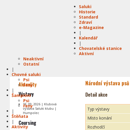
Saluki
Historie
Standard
Zdraví
e-Magazine
|
Kalendář
|
Chovatelské stanice
Aktivní
Neaktivní
Ostatní
|
Chovné saluki
Psi
Národní výstava psů 
Aktuality
Feny
|
Výstavy
Detail akce
Šampióni
Psi
19. 09. 2026 | Klubová
Feny
výstava Saluki klubu |
Typ výstavy
|
Humpolec
Štěňata
Místo konání
|
Coursing
Aktivity
Rozhodčí