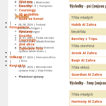
Výstavy
20. 09. 2026 | Mistrovství
Výsledky - psi (nejsou
Dostihy
Čech, CACT, B | Humpolec
Coursingy
Již proběhlo
Výsledky
Třída mladých
Bude se konat
|
Habib Al Zahra
08. 08. 2026 | Festival
Fotogalerie
Donaueschingen |
Výstavy
Mezitřída
Donaueschingen
Dostihy
19. 07. 2026 | Česká národní
Bentley z Tripu
Coursingy
výstava psů | Mladá Boleslav
Jiné akce
Třída otevřená
18. 07. 2026 | Noční klubová
Zajímavé foto
výstava Saluki klubu |
|
Gronk Al Zahra
Odkazy
12. 07. 2026 | Intercanis-Brno
Baqir Al Zahra
|
| Brno
Kontakty
05. 07. 2026 | Mezinárodní
Třída vítězů
výstava-Visla | Visla-Polsko
Guardian Al Zahra
Předchozí výstavy
Výsledky - feny (nejso
Třída mladých
Harmony Al Zahra