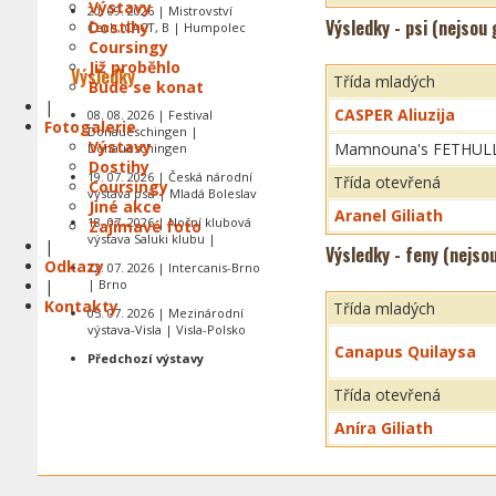
Výstavy
20. 09. 2026 | Mistrovství
Výsledky - psi (nejsou
Dostihy
Čech, CACT, B | Humpolec
Coursingy
Již proběhlo
Výsledky
Třída mladých
Bude se konat
|
CASPER Aliuzija
08. 08. 2026 | Festival
Fotogalerie
Donaueschingen |
Výstavy
Mamnouna's FETHUL
Donaueschingen
Dostihy
19. 07. 2026 | Česká národní
Třída otevřená
Coursingy
výstava psů | Mladá Boleslav
Jiné akce
Aranel Giliath
18. 07. 2026 | Noční klubová
Zajímavé foto
výstava Saluki klubu |
|
Výsledky - feny (nejso
Odkazy
12. 07. 2026 | Intercanis-Brno
|
| Brno
Kontakty
Třída mladých
05. 07. 2026 | Mezinárodní
výstava-Visla | Visla-Polsko
Canapus Quilaysa
Předchozí výstavy
Třída otevřená
Aníra Giliath