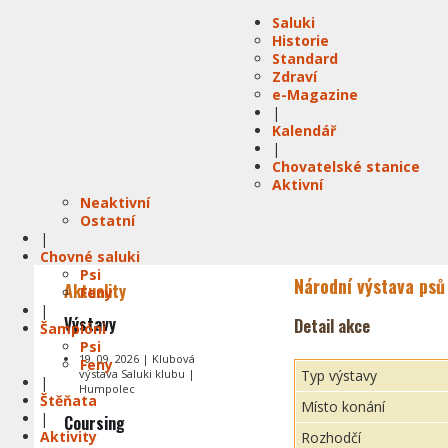
Saluki
Historie
Standard
Zdraví
e-Magazine
|
Kalendář
|
Chovatelské stanice
Aktivní
Neaktivní
Ostatní
|
Chovné saluki
Psi
Národní výstava psů 
Aktuality
Feny
|
Výstavy
Detail akce
Šampióni
Psi
19. 09. 2026 | Klubová
Feny
výstava Saluki klubu |
Typ výstavy
|
Humpolec
Štěňata
Místo konání
|
Coursing
Aktivity
Rozhodčí