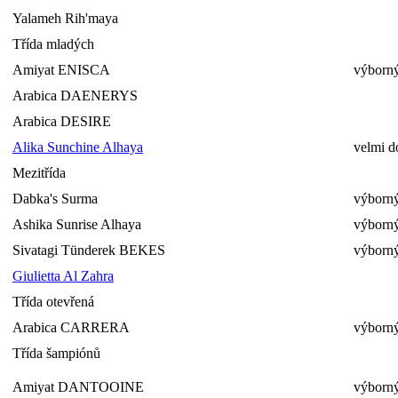
Yalameh Rih'maya
Třída mladých
Amiyat ENISCA
výborný
Arabica DAENERYS
Arabica DESIRE
Alika Sunchine Alhaya
velmi d
Mezitřída
Dabka's Surma
výborný
Ashika Sunrise Alhaya
výborný
Sivatagi Tünderek BEKES
výborný
Giulietta Al Zahra
Třída otevřená
Arabica CARRERA
výborný
Třída šampiónů
Amiyat DANTOOINE
výborný