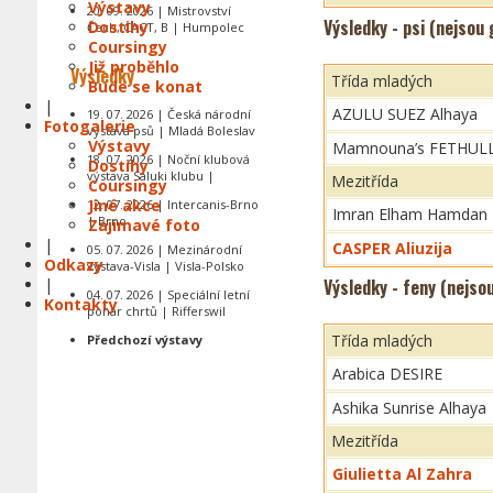
Výstavy
20. 09. 2026 | Mistrovství
Výsledky - psi (nejsou
Dostihy
Čech, CACT, B | Humpolec
Coursingy
Již proběhlo
Výsledky
Třída mladých
Bude se konat
|
AZULU SUEZ Alhaya
19. 07. 2026 | Česká národní
Fotogalerie
výstava psů | Mladá Boleslav
Výstavy
Mamnouna’s FETHUL
18. 07. 2026 | Noční klubová
Dostihy
výstava Saluki klubu |
Mezitřída
Coursingy
Jiné akce
12. 07. 2026 | Intercanis-Brno
Imran Elham Hamdan
| Brno
Zajímavé foto
|
CASPER Aliuzija
05. 07. 2026 | Mezinárodní
Odkazy
výstava-Visla | Visla-Polsko
|
Výsledky - feny (nejso
04. 07. 2026 | Speciální letní
Kontakty
pohár chrtů | Rifferswil
Třída mladých
Předchozí výstavy
Arabica DESIRE
Ashika Sunrise Alhaya
Mezitřída
Giulietta Al Zahra