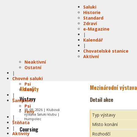
Saluki
Historie
Standard
Zdraví
e-Magazine
|
Kalendář
|
Chovatelské stanice
Aktivní
Neaktivní
Ostatní
|
Chovné saluki
Psi
Mezinárodní výstava
Aktuality
Feny
|
Výstavy
Detail akce
Šampióni
Psi
19. 09. 2026 | Klubová
Feny
výstava Saluki klubu |
Typ výstavy
|
Humpolec
Štěňata
Místo konání
|
Coursing
Aktivity
Rozhodčí