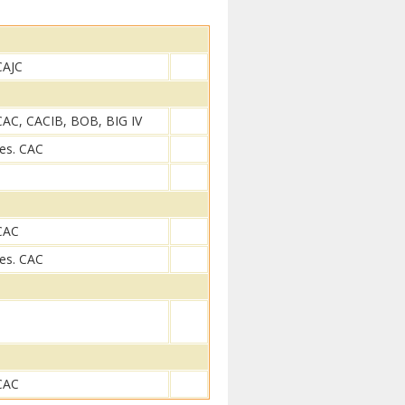
CAJC
CAC, CACIB, BOB, BIG IV
res. CAC
CAC
res. CAC
CAC