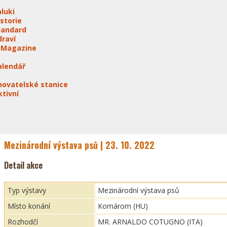
aluki
istorie
tandard
draví
-Magazine
alendář
hovatelské stanice
ktivní
Mezinárodní výstava psů | 23. 10. 2022
Detail akce
Typ výstavy
Mezinárodní výstava psů
Místo konání
Komárom (HU)
Rozhodčí
MR. ARNALDO COTUGNO (ITA)