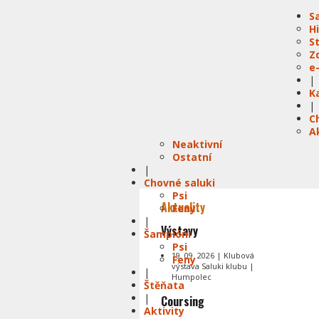
S
H
S
Z
e
|
K
|
C
A
Neaktivní
Ostatní
|
Chovné saluki
Psi
Aktuality
Feny
|
Výstavy
Šampióni
Psi
19. 09. 2026 | Klubová
Feny
výstava Saluki klubu |
|
Humpolec
Štěňata
|
Coursing
Aktivity