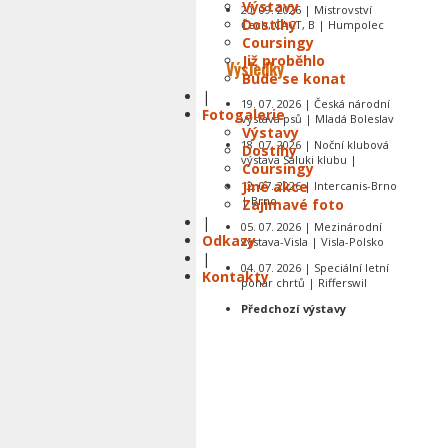
Výstavy
20. 09. 2026 | Mistrovství
Dostihy
Čech, CACT, B | Humpolec
Coursingy
Již proběhlo
Výsledky
Bude se konat
|
19. 07. 2026 | Česká národní
Fotogalerie
výstava psů | Mladá Boleslav
Výstavy
18. 07. 2026 | Noční klubová
Dostihy
výstava Saluki klubu |
Coursingy
Jiné akce
12. 07. 2026 | Intercanis-Brno
| Brno
Zajímavé foto
|
05. 07. 2026 | Mezinárodní
Odkazy
výstava-Visla | Visla-Polsko
|
04. 07. 2026 | Speciální letní
Kontakty
pohár chrtů | Rifferswil
Předchozí výstavy