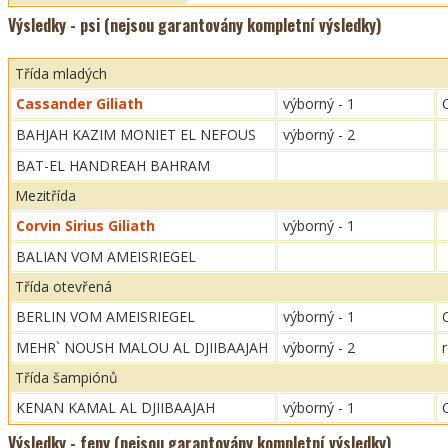
Výsledky - psi (nejsou garantovány kompletní výsledky)
Třída mladých
Cassander Giliath
výborný - 1
BAHJAH KAZIM MONIET EL NEFOUS
výborný - 2
BAT-EL HANDREAH BAHRAM
Mezitřída
Corvin Sirius Giliath
výborný - 1
BALIAN VOM AMEISRIEGEL
Třída otevřená
BERLIN VOM AMEISRIEGEL
výborný - 1
MEHR` NOUSH MALOU AL DJIIBAAJAH
výborný - 2
Třída šampiónů
KENAN KAMAL AL DJIIBAAJAH
výborný - 1
Výsledky - feny (nejsou garantovány kompletní výsledky)