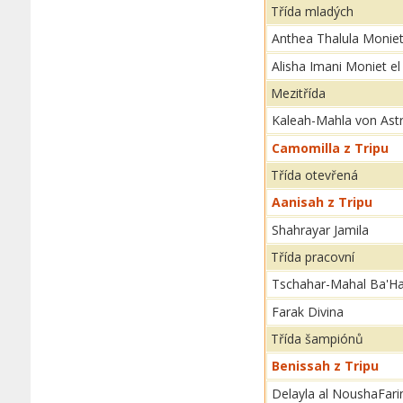
Třída mladých
Anthea Thalula Moniet
Alisha Imani Moniet e
Mezitřída
Kaleah-Mahla von Ast
Camomilla z Tripu
Třída otevřená
Aanisah z Tripu
Shahrayar Jamila
Třída pracovní
Tschahar-Mahal Ba'Ha
Farak Divina
Třída šampiónů
Benissah z Tripu
Delayla al NoushaFari