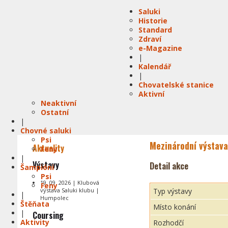
Saluki
Historie
Standard
Zdraví
e-Magazine
|
Kalendář
|
Chovatelské stanice
Aktivní
Neaktivní
Ostatní
|
Chovné saluki
Psi
Mezinárodní výstava
Aktuality
Feny
|
Výstavy
Detail akce
Šampióni
Psi
19. 09. 2026 | Klubová
Feny
výstava Saluki klubu |
Typ výstavy
|
Humpolec
Štěňata
Místo konání
|
Coursing
Aktivity
Rozhodčí