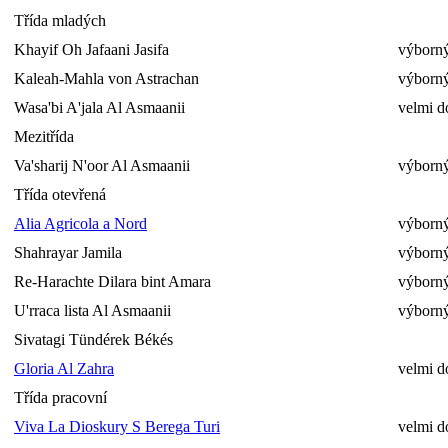
Třída mladých
Khayif Oh Jafaani Jasifa
výborný
Kaleah-Mahla von Astrachan
výborný
Wasa'bi A'jala Al Asmaanii
velmi d
Mezitřída
Va'sharij N'oor Al Asmaanii
výborný
Třída otevřená
Alia Agricola a Nord
výborný
Shahrayar Jamila
výborný
Re-Harachte Dilara bint Amara
výborný
U'rraca lista Al Asmaanii
výborný
Sivatagi Tündérek Békés
Gloria Al Zahra
velmi d
Třída pracovní
Viva La Dioskury S Berega Turi
velmi d