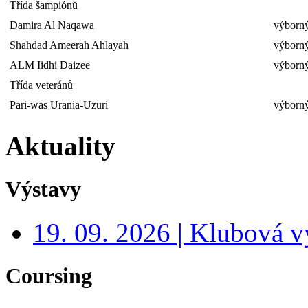
Třída šampiónů
Damira Al Naqawa
výborný
Shahdad Ameerah Ahlayah
výborný
ALM Iidhi Daizee
výborný
Třída veteránů
Pari-was Urania-Uzuri
výborný
Aktuality
Výstavy
19. 09. 2026 | Klubová v
Coursing