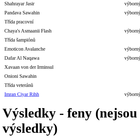
Shahrayar Jasir
výborný
Pandava Sawahin
výborný
Třída pracovní
Chaya's Asmaanii Flash
výborný
Třída šampiónů
Emoticon Avalanche
výborný
Dafar Al Naqawa
výborný
Xavaan von der Irminsul
Onioni Sawahin
Třída veteránů
Imran Ciyar Rihh
výborný
Výsledky - feny (nejso
výsledky)