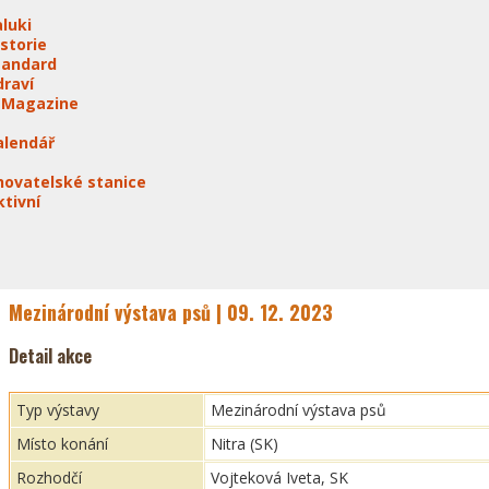
aluki
istorie
tandard
draví
-Magazine
alendář
hovatelské stanice
ktivní
Mezinárodní výstava psů | 09. 12. 2023
Detail akce
Typ výstavy
Mezinárodní výstava psů
Místo konání
Nitra (SK)
Rozhodčí
Vojteková Iveta, SK