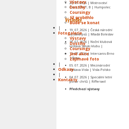
Výstavy
20. 09. 2026 | Mistrovství
Dostihy
Čech, CACT, B | Humpolec
Coursingy
Již proběhlo
Výsledky
Bude se konat
|
19. 07. 2026 | Česká národní
Fotogalerie
výstava psů | Mladá Boleslav
Výstavy
18. 07. 2026 | Noční klubová
Dostihy
výstava Saluki klubu |
Coursingy
Jiné akce
12. 07. 2026 | Intercanis-Brno
| Brno
Zajímavé foto
|
05. 07. 2026 | Mezinárodní
Odkazy
výstava-Visla | Visla-Polsko
|
04. 07. 2026 | Speciální letní
Kontakty
pohár chrtů | Rifferswil
Předchozí výstavy