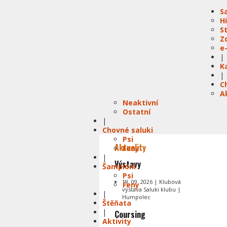
S
H
S
Z
e
|
K
|
C
A
Neaktivní
Ostatní
|
Chovné saluki
Psi
Aktuality
Feny
|
Výstavy
Šampióni
Psi
19. 09. 2026 | Klubová
Feny
výstava Saluki klubu |
|
Humpolec
Štěňata
|
Coursing
Aktivity