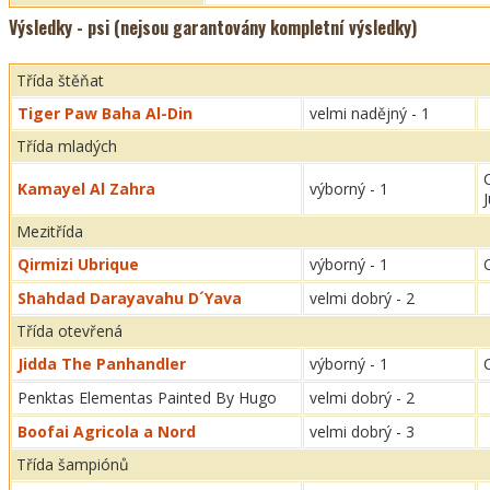
Výsledky - psi (nejsou garantovány kompletní výsledky)
Třída štěňat
Tiger Paw Baha Al-Din
velmi nadějný - 1
Třída mladých
Kamayel Al Zahra
výborný - 1
Mezitřída
Qirmizi Ubrique
výborný - 1
Shahdad Darayavahu D´Yava
velmi dobrý - 2
Třída otevřená
Jidda The Panhandler
výborný - 1
Penktas Elementas Painted By Hugo
velmi dobrý - 2
Boofai Agricola a Nord
velmi dobrý - 3
Třída šampiónů