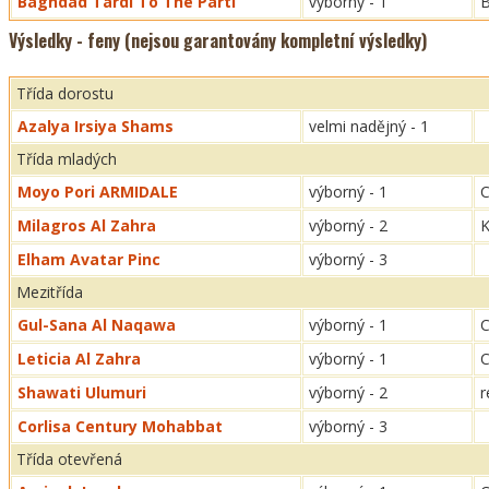
Baghdad Tardi To The Parti
výborný - 1
Výsledky - feny (nejsou garantovány kompletní výsledky)
Třída dorostu
Azalya Irsiya Shams
velmi nadějný - 1
Třída mladých
Moyo Pori ARMIDALE
výborný - 1
C
Milagros Al Zahra
výborný - 2
K
Elham Avatar Pinc
výborný - 3
Mezitřída
Gul-Sana Al Naqawa
výborný - 1
Leticia Al Zahra
výborný - 1
Shawati Ulumuri
výborný - 2
r
Corlisa Century Mohabbat
výborný - 3
Třída otevřená