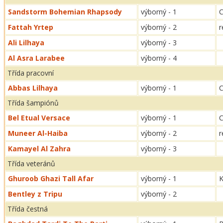
Sandstorm Bohemian Rhapsody
výborný - 1
Fattah Yrtep
výborný - 2
r
Ali Lilhaya
výborný - 3
Al Asra Larabee
výborný - 4
Třída pracovní
Abbas Lilhaya
výborný - 1
Třída šampiónů
Bel Etual Versace
výborný - 1
Muneer Al-Haiba
výborný - 2
r
Kamayel Al Zahra
výborný - 3
Třída veteránů
Ghuroob Ghazi Tall Afar
výborný - 1
K
Bentley z Tripu
výborný - 2
Třída čestná