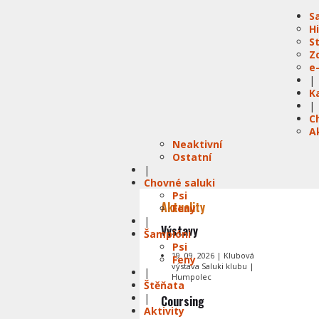
S
H
S
Z
e
|
K
|
C
A
Neaktivní
Ostatní
|
Chovné saluki
Psi
Aktuality
Feny
|
Výstavy
Šampióni
Psi
19. 09. 2026 | Klubová
Feny
výstava Saluki klubu |
|
Humpolec
Štěňata
|
Coursing
Aktivity