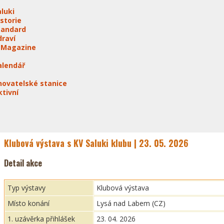
aluki
istorie
tandard
draví
-Magazine
alendář
hovatelské stanice
ktivní
Klubová výstava s KV Saluki klubu | 23. 05. 2026
Detail akce
Typ výstavy
Klubová výstava
Místo konání
Lysá nad Labem (CZ)
1. uzávěrka přihlášek
23. 04. 2026