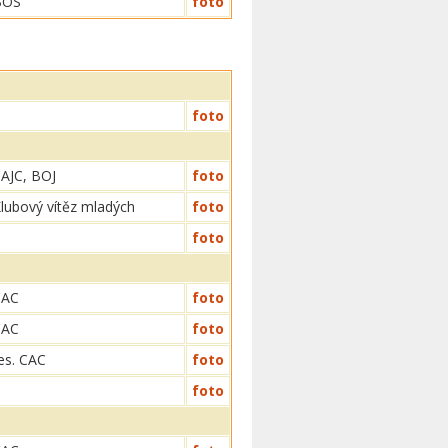
BOS
foto
foto
AJC, BOJ
foto
lubový vítěz mladých
foto
foto
CAC
foto
CAC
foto
es. CAC
foto
foto