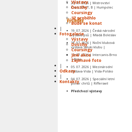
Výstavy
20. 09. 2026 | Mistrovství
Dostihy
Čech, CACT, B | Humpolec
Coursingy
Již proběhlo
Výsledky
Bude se konat
|
19. 07. 2026 | Česká národní
Fotogalerie
výstava psů | Mladá Boleslav
Výstavy
18. 07. 2026 | Noční klubová
Dostihy
výstava Saluki klubu |
Coursingy
Jiné akce
12. 07. 2026 | Intercanis-Brno
| Brno
Zajímavé foto
|
05. 07. 2026 | Mezinárodní
Odkazy
výstava-Visla | Visla-Polsko
|
04. 07. 2026 | Speciální letní
Kontakty
pohár chrtů | Rifferswil
Předchozí výstavy