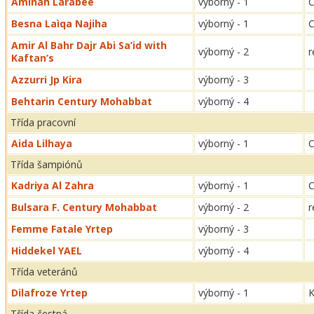
Aminah Larabee
výborný - 1
Besna Laìqa Najiha
výborný - 1
Amir Al Bahr Dajr Abi Sa’id with
výborný - 2
r
Kaftan’s
Azzurri Jp Kira
výborný - 3
Behtarin Century Mohabbat
výborný - 4
Třída pracovní
Aida Lilhaya
výborný - 1
Třída šampiónů
Kadriya Al Zahra
výborný - 1
C
Bulsara F. Century Mohabbat
výborný - 2
r
Femme Fatale Yrtep
výborný - 3
Hiddekel YAEL
výborný - 4
Třída veteránů
Dilafroze Yrtep
výborný - 1
K
Třída čestná