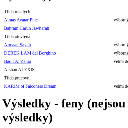
Třída mladých
Almas Avatar Pinc
výborný
Bahram Harun Jawharah
Třída otevřená
Armaan Sayah
výborný
DEREK LAM del Borghino
výborný
Baqir Al Zahra
velmi d
Arshan ALEXIS
Třída pracovní
KARIM of Falconers Dream
velmi d
Výsledky - feny (nejso
výsledky)