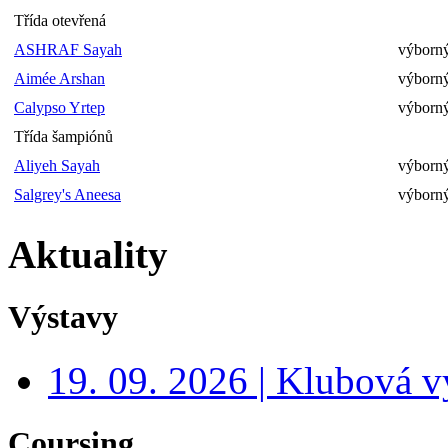
Třída otevřená
ASHRAF Sayah
výborný
Aimée Arshan
výborný
Calypso Yrtep
výborný
Třída šampiónů
Aliyeh Sayah
výborný
Salgrey's Aneesa
výborný
Aktuality
Výstavy
19. 09. 2026 | Klubová v
Coursing