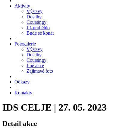
|
Aktivity
Výstavy
Dostihy
Coursingy
Již proběhlo
Bude se konat
|
Fotogalerie
Výstavy
Dostihy
Coursingy
Jiné akce
Zajímavé foto
|
Odkazy
|
Kontakty
IDS CELJE | 27. 05. 2023
Detail akce