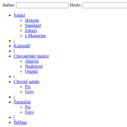
Jméno:
Heslo:
Saluki
Historie
Standard
Zdraví
e-Magazine
|
Kalendář
|
Chovatelské stanice
Aktivní
Neaktivní
Ostatní
|
Chovné saluki
Psi
Feny
|
Šampióni
Psi
Feny
|
Štěňata