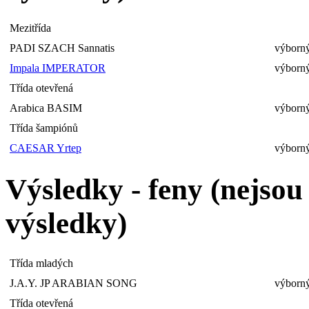
Mezitřída
PADI SZACH Sannatis
výborný
Impala IMPERATOR
výborný
Třída otevřená
Arabica BASIM
výborný
Třída šampiónů
CAESAR Yrtep
výborný
Výsledky - feny (nejso
výsledky)
Třída mladých
J.A.Y. JP ARABIAN SONG
výborný
Třída otevřená