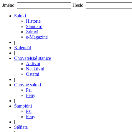
Jméno:
Heslo:
Saluki
Historie
Standard
Zdraví
e-Magazine
|
Kalendář
|
Chovatelské stanice
Aktivní
Neaktivní
Ostatní
|
Chovné saluki
Psi
Feny
|
Šampióni
Psi
Feny
|
Štěňata