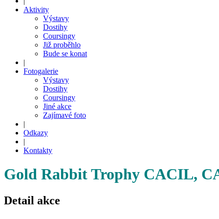
|
Aktivity
Výstavy
Dostihy
Coursingy
Již proběhlo
Bude se konat
|
Fotogalerie
Výstavy
Dostihy
Coursingy
Jiné akce
Zajímavé foto
|
Odkazy
|
Kontakty
Gold Rabbit Trophy CACIL, C
Detail akce