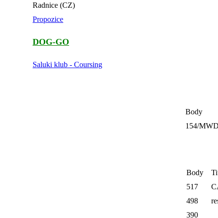
Radnice (CZ)
Propozice
DOG-GO
Saluki klub - Coursing
Body
154/MW
Body
Ti
517
C
498
r
390