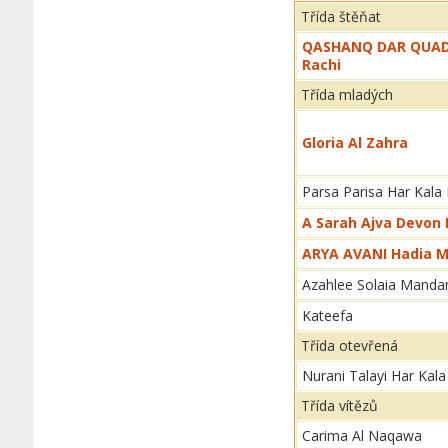
Třída štěňat
QASHANQ DAR QUAD
Rachi
Třída mladých
Gloria Al Zahra
Parsa Parisa Har Kala 
A Sarah Ajva Devon 
ARYA AVANI Hadia M
Azahlee Solaia Manda
Kateefa
Třída otevřená
Nurani Talayi Har Kala
Třída vítězů
Carima Al Naqawa