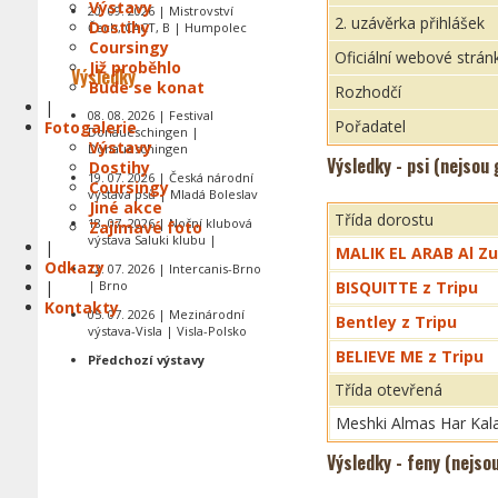
Výstavy
20. 09. 2026 | Mistrovství
2. uzávěrka přihlášek
Dostihy
Čech, CACT, B | Humpolec
Coursingy
Oficiální webové strán
Již proběhlo
Výsledky
Bude se konat
Rozhodčí
|
08. 08. 2026 | Festival
Pořadatel
Fotogalerie
Donaueschingen |
Výstavy
Donaueschingen
Výsledky - psi (nejsou
Dostihy
19. 07. 2026 | Česká národní
Coursingy
výstava psů | Mladá Boleslav
Jiné akce
Třída dorostu
18. 07. 2026 | Noční klubová
Zajímavé foto
výstava Saluki klubu |
|
MALIK EL ARAB Al Z
Odkazy
12. 07. 2026 | Intercanis-Brno
|
| Brno
BISQUITTE z Tripu
Kontakty
05. 07. 2026 | Mezinárodní
Bentley z Tripu
výstava-Visla | Visla-Polsko
BELIEVE ME z Tripu
Předchozí výstavy
Třída otevřená
Meshki Almas Har Kal
Výsledky - feny (nejso