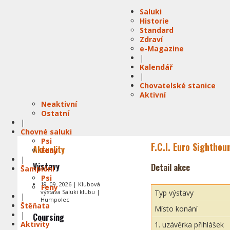
Saluki
Historie
Standard
Zdraví
e-Magazine
|
Kalendář
|
Chovatelské stanice
Aktivní
Neaktivní
Ostatní
|
Chovné saluki
Psi
F.C.I. Euro Sighthou
Aktuality
Feny
|
Výstavy
Detail akce
Šampióni
Psi
19. 09. 2026 | Klubová
Feny
výstava Saluki klubu |
Typ výstavy
|
Humpolec
Štěňata
Místo konání
|
Coursing
Aktivity
1. uzávěrka přihlášek