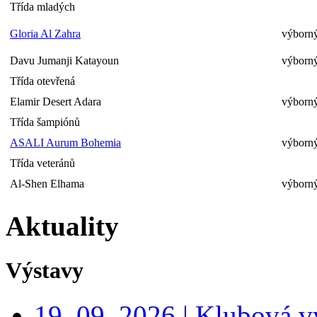
Třída mladých
Gloria Al Zahra
výborný
Davu Jumanji Katayoun
výborný
Třída otevřená
Elamir Desert Adara
výborný
Třída šampiónů
ASALI Aurum Bohemia
výborný
Třída veteránů
Al-Shen Elhama
výborný
Aktuality
Výstavy
19. 09. 2026 | Klubová v