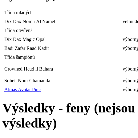
Třída mladých
Dix Dax Nomir Al Namel
velmi d
Třída otevřená
Dix Dax Magic Opal
výborný
Badi Zafar Raad Kadir
výborný
Třída šampiónů
Crowned Head il Bahara
výborný
Soheil Nour Chamanda
výborný
Almas Avatar Pinc
výborný
Výsledky - feny (nejso
výsledky)