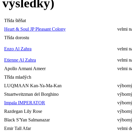
výsledky)
Třída štěňat
Heart & Soul JP Pleasant Colony
velmi n
Třída dorostu
Enzo Al Zahra
velmi n
Etienne Al Zahra
velmi n
Apollo Armani Ameer
velmi n
Třída mladých
LUQMAAN Kan-Ya-Ma-Kan
výborný
Stuartweitzman del Borghino
výborný
Impala IMPERATOR
výborný
Razdegan Lily Rose
výborný
Black S'Yan Salmanazar
výborný
Emir Tall Afar
velmi d