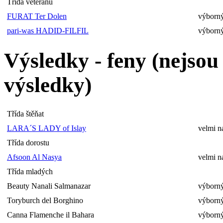
Třída veteránů
FURAT Ter Dolen
výborný
pari-was HADID-FILFIL
výborný
Výsledky - feny (nejso
výsledky)
Třída štěňat
LARA´S LADY of Islay
velmi n
Třída dorostu
Afsoon Al Nasya
velmi n
Třída mladých
Beauty Nanali Salmanazar
výborný
Toryburch del Borghino
výborný
Canna Flamenche il Bahara
výborný