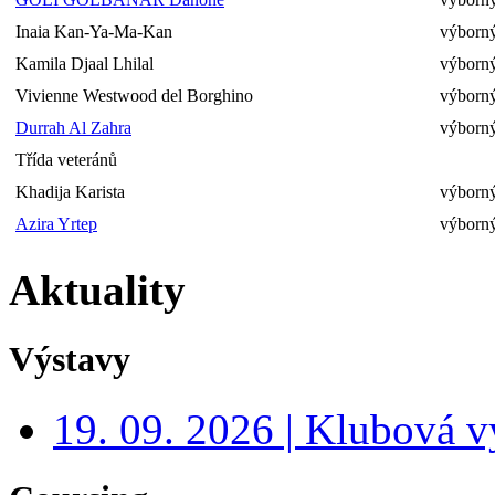
Inaia Kan-Ya-Ma-Kan
výborný
Kamila Djaal Lhilal
výborný
Vivienne Westwood del Borghino
výborný
Durrah Al Zahra
výborn
Třída veteránů
Khadija Karista
výborný
Azira Yrtep
výborný
Aktuality
Výstavy
19. 09. 2026 | Klubová v