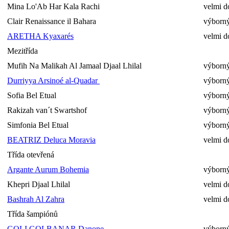
Mina Lo'Ab Har Kala Rachi
velmi d
Clair Renaissance il Bahara
výborný
ARETHA Kyaxarés
velmi d
Mezitřída
Mufih Na Malikah Al Jamaal Djaal Lhilal
výborný
Durriyya Arsinoé al-Quadar
výborný
Sofia Bel Etual
výborný
Rakizah van´t Swartshof
výborný
Simfonia Bel Etual
výborný
BEATRIZ Deluca Moravia
velmi d
Třída otevřená
Argante Aurum Bohemia
výborný
Khepri Djaal Lhilal
velmi d
Bashrah Al Zahra
velmi d
Třída šampiónů
GOLI GOLBANAR Danone
výborný