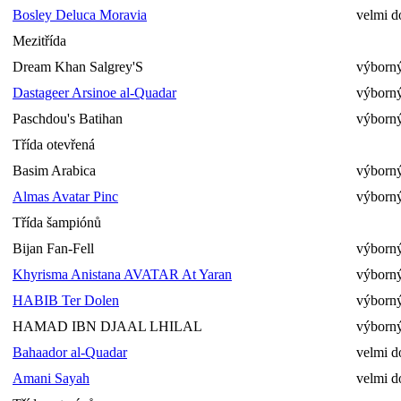
Bosley Deluca Moravia
velmi d
Mezitřída
Dream Khan Salgrey'S
výborný
Dastageer Arsinoe al-Quadar
výborný
Paschdou's Batihan
výborný
Třída otevřená
Basim Arabica
výborný
Almas Avatar Pinc
výborný
Třída šampiónů
Bijan Fan-Fell
výborný
Khyrisma Anistana AVATAR At Yaran
výborný
HABIB Ter Dolen
výborný
HAMAD IBN DJAAL LHILAL
výborný
Bahaador al-Quadar
velmi d
Amani Sayah
velmi d