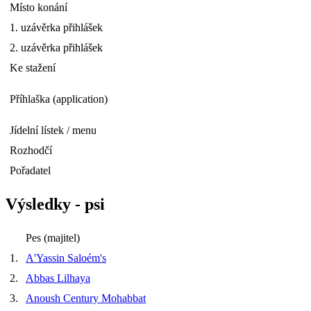
Místo konání
1. uzávěrka přihlášek
2. uzávěrka přihlášek
Ke stažení
Příhlaška (application)
Jídelní lístek / menu
Rozhodčí
Pořadatel
Výsledky - psi
Pes (majitel)
1.
A'Yassin Saloém's
2.
Abbas Lilhaya
3.
Anoush Century Mohabbat