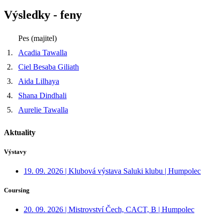
Výsledky - feny
Pes (majitel)
1.
Acadia Tawalla
2.
Ciel Besaba Giliath
3.
Aida Lilhaya
4.
Shana Dindhali
5.
Aurelie Tawalla
Aktuality
Výstavy
19. 09. 2026 | Klubová výstava Saluki klubu | Humpolec
Coursing
20. 09. 2026 | Mistrovství Čech, CACT, B | Humpolec