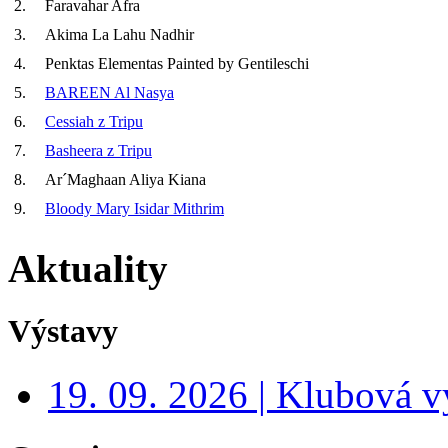
2.
Faravahar Afra
3.
Akima La Lahu Nadhir
4.
Penktas Elementas Painted by Gentileschi
5.
BAREEN Al Nasya
6.
Cessiah z Tripu
7.
Basheera z Tripu
8.
Ar´Maghaan Aliya Kiana
9.
Bloody Mary Isidar Mithrim
Aktuality
Výstavy
19. 09. 2026 | Klubová v