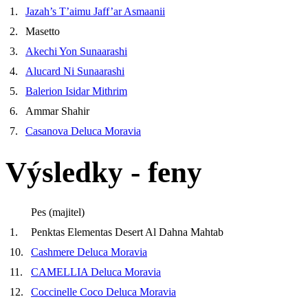
1.
Jazah’s T’aimu Jaff’ar Asmaanii
2.
Masetto
3.
Akechi Yon Sunaarashi
4.
Alucard Ni Sunaarashi
5.
Balerion Isidar Mithrim
6.
Ammar Shahir
7.
Casanova Deluca Moravia
Výsledky - feny
Pes (majitel)
1.
Penktas Elementas Desert Al Dahna Mahtab
10.
Cashmere Deluca Moravia
11.
CAMELLIA Deluca Moravia
12.
Coccinelle Coco Deluca Moravia