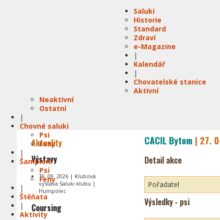
Saluki
Historie
Standard
Zdraví
e-Magazine
|
Kalendář
|
Chovatelské stanice
Aktivní
Neaktivní
Ostatní
|
Chovné saluki
Psi
CACIL Bytom
| 27. 
Aktuality
Feny
|
Výstavy
Detail akce
Šampióni
Psi
19. 09. 2026 | Klubová
Feny
výstava Saluki klubu |
Pořadatel
|
Humpolec
Štěňata
Výsledky - psi
|
Coursing
Aktivity