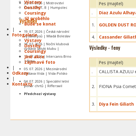
Výstavy
20. 09. 2026 | Mistrovství
Pes (majitel)
Dostihy
Čech, CACT, B | Humpolec
.
Diaz Azulu Alhay
Coursingy
Již proběhlo
Výsledky
Bude se konat
1.
GOLDEN DUST RO
|
19. 07. 2026 | Česká národní
Fotogalerie
výstava psů | Mladá Boleslav
4.
Cassander Giliat
Výstavy
18. 07. 2026 | Noční klubová
Dostihy
Výsledky - feny
výstava Saluki klubu |
Coursingy
Jiné akce
12. 07. 2026 | Intercanis-Brno
| Brno
Zajímavé foto
Pes (majitel)
|
05. 07. 2026 | Mezinárodní
.
CALLISTA AZULU e
Odkazy
výstava-Visla | Visla-Polsko
|
04. 07. 2026 | Speciální letní
Kontakty
pohár chrtů | Rifferswil
2.
FIONA Psia Come
Předchozí výstavy
3.
Diya Fein Giliath