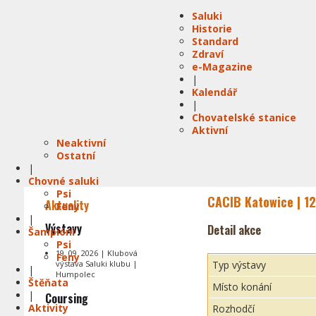
Saluki
Historie
Standard
Zdraví
e-Magazine
|
Kalendář
|
Chovatelské stanice
Aktivní
Neaktivní
Ostatní
|
Chovné saluki
Psi
CACIB Katowice | 12
Aktuality
Feny
|
Výstavy
Detail akce
Šampióni
Psi
19. 09. 2026 | Klubová
Feny
výstava Saluki klubu |
Typ výstavy
|
Humpolec
Štěňata
Místo konání
|
Coursing
Aktivity
Rozhodčí