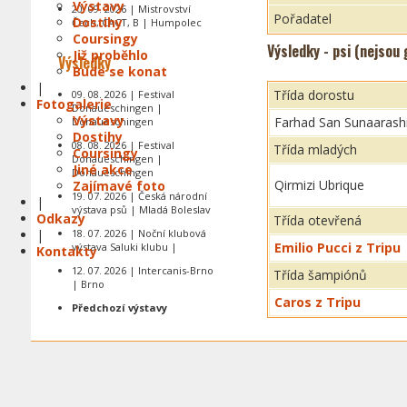
Výstavy
20. 09. 2026 | Mistrovství
Pořadatel
Dostihy
Čech, CACT, B | Humpolec
Coursingy
Výsledky - psi (nejsou
Již proběhlo
Výsledky
Bude se konat
|
Třída dorostu
09. 08. 2026 | Festival
Fotogalerie
Donaueschingen |
Výstavy
Farhad San Sunaarash
Donaueschingen
Dostihy
08. 08. 2026 | Festival
Třída mladých
Coursingy
Donaueschingen |
Jiné akce
Donaueschingen
Qirmizi Ubrique
Zajímavé foto
19. 07. 2026 | Česká národní
|
výstava psů | Mladá Boleslav
Odkazy
Třída otevřená
|
18. 07. 2026 | Noční klubová
Emilio Pucci z Tripu
výstava Saluki klubu |
Kontakty
12. 07. 2026 | Intercanis-Brno
Třída šampiónů
| Brno
Caros z Tripu
Předchozí výstavy