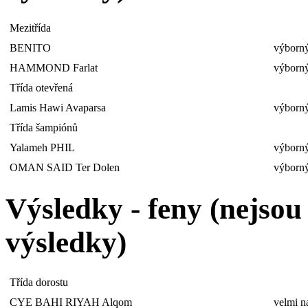
Mezitřída
BENITO
výborný
HAMMOND Farlat
výborný
Třída otevřená
Lamis Hawi Avaparsa
výborný
Třída šampiónů
Yalameh PHIL
výborný
OMAN SAID Ter Dolen
výborný
Výsledky - feny (nejso
výsledky)
Třída dorostu
CYE BAHI RIYAH Alqom
velmi n