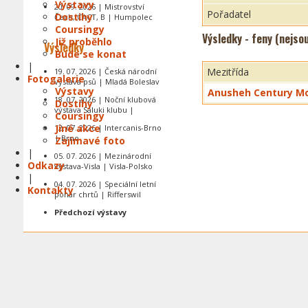
Výstavy
20. 09. 2026 | Mistrovství
Pořadatel
Dostihy
Čech, CACT, B | Humpolec
Coursingy
Výsledky - feny (nejso
Již proběhlo
Výsledky
Bude se konat
|
Mezitřída
19. 07. 2026 | Česká národní
Fotogalerie
výstava psů | Mladá Boleslav
Výstavy
Anusheh Century M
18. 07. 2026 | Noční klubová
Dostihy
výstava Saluki klubu |
Coursingy
Jiné akce
12. 07. 2026 | Intercanis-Brno
| Brno
Zajímavé foto
|
05. 07. 2026 | Mezinárodní
Odkazy
výstava-Visla | Visla-Polsko
|
04. 07. 2026 | Speciální letní
Kontakty
pohár chrtů | Rifferswil
Předchozí výstavy