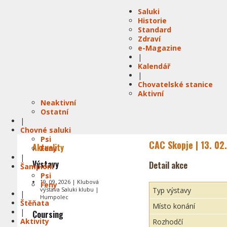
Saluki
Historie
Standard
Zdraví
e-Magazine
|
Kalendář
|
Chovatelské stanice
Aktivní
Neaktivní
Ostatní
|
Chovné saluki
Psi
CAC Skopje | 13. 02
Aktuality
Feny
|
Výstavy
Detail akce
Šampióni
Psi
19. 09. 2026 | Klubová
Feny
výstava Saluki klubu |
Typ výstavy
|
Humpolec
Štěňata
Místo konání
|
Coursing
Aktivity
Rozhodčí