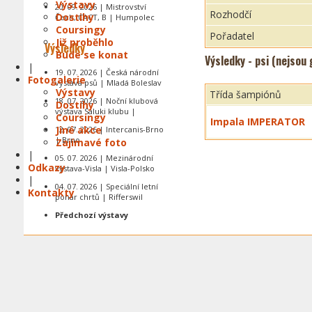
Výstavy
20. 09. 2026 | Mistrovství
Rozhodčí
Dostihy
Čech, CACT, B | Humpolec
Coursingy
Pořadatel
Již proběhlo
Výsledky
Bude se konat
Výsledky - psi (nejsou
|
19. 07. 2026 | Česká národní
Fotogalerie
výstava psů | Mladá Boleslav
Výstavy
Třída šampiónů
18. 07. 2026 | Noční klubová
Dostihy
výstava Saluki klubu |
Coursingy
Impala IMPERATOR
Jiné akce
12. 07. 2026 | Intercanis-Brno
| Brno
Zajímavé foto
|
05. 07. 2026 | Mezinárodní
Odkazy
výstava-Visla | Visla-Polsko
|
04. 07. 2026 | Speciální letní
Kontakty
pohár chrtů | Rifferswil
Předchozí výstavy