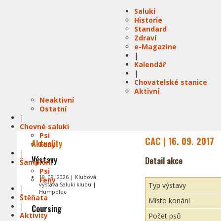
Saluki
Historie
Standard
Zdraví
e-Magazine
|
Kalendář
|
Chovatelské stanice
Aktivní
Neaktivní
Ostatní
|
Chovné saluki
Psi
CAC | 16. 09. 2017
Aktuality
Feny
|
Výstavy
Detail akce
Šampióni
Psi
19. 09. 2026 | Klubová
Feny
výstava Saluki klubu |
Typ výstavy
|
Humpolec
Štěňata
Místo konání
|
Coursing
Aktivity
Počet psů