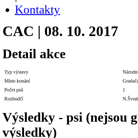
Kontakty
CAC | 08. 10. 2017
Detail akce
Typ výstavy
Národní
Místo konání
Gradač
Počet psů
1
Rozhodčí
N.Švra
Výsledky - psi (nejsou
výsledky)