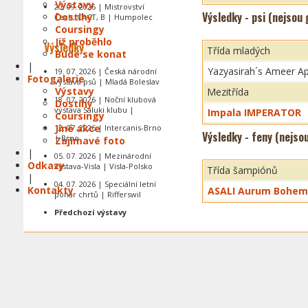
Výstavy
20. 09. 2026 | Mistrovství
Výsledky - psi (nejsou
Dostihy
Čech, CACT, B | Humpolec
Coursingy
Již proběhlo
Výsledky
Třída mladých
Bude se konat
|
Yazyasirah´s Ameer Ap
19. 07. 2026 | Česká národní
Fotogalerie
výstava psů | Mladá Boleslav
Výstavy
Mezitřída
18. 07. 2026 | Noční klubová
Dostihy
výstava Saluki klubu |
Impala IMPERATOR
Coursingy
Jiné akce
12. 07. 2026 | Intercanis-Brno
Výsledky - feny (nejso
| Brno
Zajímavé foto
|
05. 07. 2026 | Mezinárodní
Odkazy
výstava-Visla | Visla-Polsko
Třída šampiónů
|
04. 07. 2026 | Speciální letní
Kontakty
ASALI Aurum Bohem
pohár chrtů | Rifferswil
Předchozí výstavy