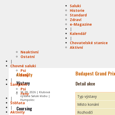
Saluki
Historie
Standard
Zdraví
e-Magazine
|
Kalendář
|
Chovatelské stanice
Aktivní
Neaktivní
Ostatní
|
Chovné saluki
Psi
Budapest Grand Prix
Aktuality
Feny
|
Výstavy
Detail akce
Šampióni
Psi
19. 09. 2026 | Klubová
Feny
výstava Saluki klubu |
Typ výstavy
|
Humpolec
Štěňata
Místo konání
|
Coursing
Aktivity
Rozhodčí