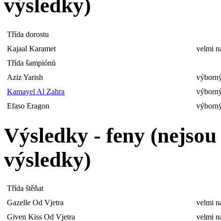
výsledky)
Třída dorostu
Kajaal Karamet
velmi n
Třída šampiónů
Aziz Yarish
výborný
Kamayel Al Zahra
výborný
Efaso Eragon
výborný
Výsledky - feny (nejso
výsledky)
Třída štěňat
Gazelle Od Vjetra
velmi n
Given Kiss Od Vjetra
velmi n