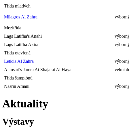
Třída mladých
Milagros Al Zahra
výborný
Mezitřída
Lags Latifha's Anahi
výborný
Lags Latifha Akira
výborný
Třída otevřená
Leticia Al Zahra
výborný
Alansari's Jamra At Shajarat Al Hayat
velmi d
Třída šampiónů
Nasrin Amani
výborný
Aktuality
Výstavy