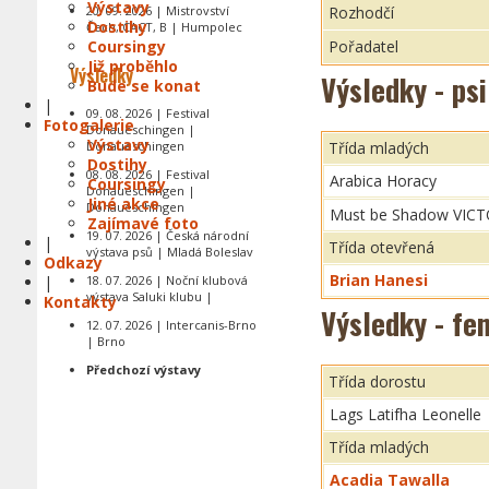
Výstavy
20. 09. 2026 | Mistrovství
Rozhodčí
Dostihy
Čech, CACT, B | Humpolec
Coursingy
Pořadatel
Již proběhlo
Výsledky
Výsledky - ps
Bude se konat
|
09. 08. 2026 | Festival
Fotogalerie
Donaueschingen |
Výstavy
Donaueschingen
Třída mladých
Dostihy
08. 08. 2026 | Festival
Arabica Horacy
Coursingy
Donaueschingen |
Jiné akce
Donaueschingen
Must be Shadow VIC
Zajímavé foto
19. 07. 2026 | Česká národní
|
Třída otevřená
výstava psů | Mladá Boleslav
Odkazy
Brian Hanesi
|
18. 07. 2026 | Noční klubová
výstava Saluki klubu |
Kontakty
Výsledky - fe
12. 07. 2026 | Intercanis-Brno
| Brno
Předchozí výstavy
Třída dorostu
Lags Latifha Leonelle
Třída mladých
Acadia Tawalla