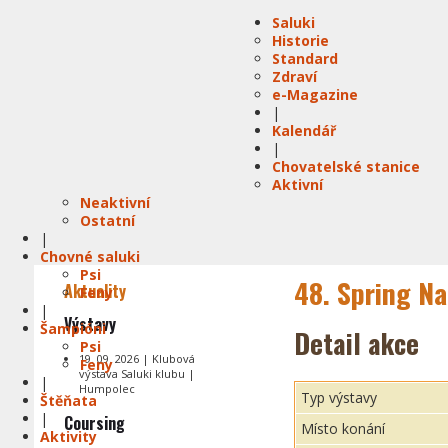
Saluki
Historie
Standard
Zdraví
e-Magazine
|
Kalendář
|
Chovatelské stanice
Aktivní
Neaktivní
Ostatní
|
Chovné saluki
Psi
48. Spring Na
Aktuality
Feny
|
Výstavy
Šampióni
Detail akce
Psi
19. 09. 2026 | Klubová
Feny
výstava Saluki klubu |
|
Humpolec
Typ výstavy
Štěňata
|
Coursing
Místo konání
Aktivity