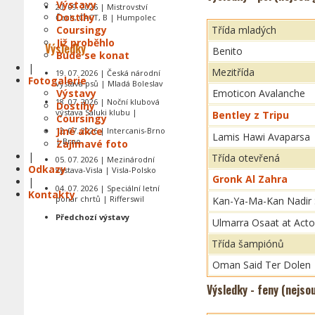
Výstavy
20. 09. 2026 | Mistrovství
Dostihy
Čech, CACT, B | Humpolec
Coursingy
Třída mladých
Již proběhlo
Výsledky
Benito
Bude se konat
|
Mezitřída
19. 07. 2026 | Česká národní
Fotogalerie
výstava psů | Mladá Boleslav
Výstavy
Emoticon Avalanche
18. 07. 2026 | Noční klubová
Dostihy
výstava Saluki klubu |
Bentley z Tripu
Coursingy
Jiné akce
12. 07. 2026 | Intercanis-Brno
Lamis Hawi Avaparsa
| Brno
Zajímavé foto
|
Třída otevřená
05. 07. 2026 | Mezinárodní
Odkazy
výstava-Visla | Visla-Polsko
Gronk Al Zahra
|
04. 07. 2026 | Speciální letní
Kontakty
pohár chrtů | Rifferswil
Kan-Ya-Ma-Kan Nadir
Předchozí výstavy
Ulmarra Osaat at Acto
Třída šampiónů
Oman Said Ter Dolen
Výsledky - feny (nejso