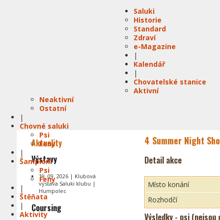
Saluki
Historie
Standard
Zdraví
e-Magazine
|
Kalendář
|
Chovatelské stanice
Aktivní
Neaktivní
Ostatní
|
Chovné saluki
Psi
4 Summer Night Sho
Aktuality
Feny
|
Výstavy
Detail akce
Šampióni
Psi
19. 09. 2026 | Klubová
Feny
výstava Saluki klubu |
Místo konání
|
Humpolec
Štěňata
Rozhodčí
|
Coursing
Aktivity
Výsledky - psi (nejsou