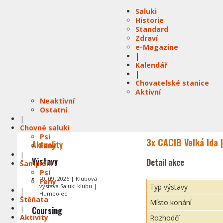
Saluki
Historie
Standard
Zdraví
e-Magazine
|
Kalendář
|
Chovatelské stanice
Aktivní
Neaktivní
Ostatní
|
Chovné saluki
Psi
3x CACIB Velká Ida 
Aktuality
Feny
|
Výstavy
Detail akce
Šampióni
Psi
19. 09. 2026 | Klubová
Feny
výstava Saluki klubu |
Typ výstavy
|
Humpolec
Štěňata
Místo konání
|
Coursing
Aktivity
Rozhodčí