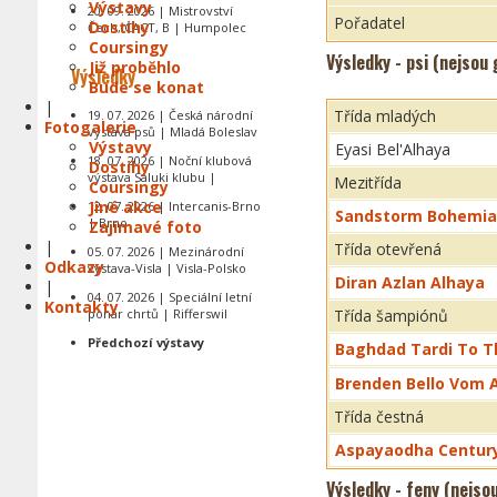
Výstavy
20. 09. 2026 | Mistrovství
Pořadatel
Dostihy
Čech, CACT, B | Humpolec
Coursingy
Výsledky - psi (nejsou
Již proběhlo
Výsledky
Bude se konat
|
Třída mladých
19. 07. 2026 | Česká národní
Fotogalerie
výstava psů | Mladá Boleslav
Výstavy
Eyasi Bel'Alhaya
18. 07. 2026 | Noční klubová
Dostihy
výstava Saluki klubu |
Mezitřída
Coursingy
Jiné akce
12. 07. 2026 | Intercanis-Brno
Sandstorm Bohemia
| Brno
Zajímavé foto
|
Třída otevřená
05. 07. 2026 | Mezinárodní
Odkazy
výstava-Visla | Visla-Polsko
Diran Azlan Alhaya
|
04. 07. 2026 | Speciální letní
Kontakty
pohár chrtů | Rifferswil
Třída šampiónů
Předchozí výstavy
Baghdad Tardi To T
Brenden Bello Vom 
Třída čestná
Aspayaodha Centur
Výsledky - feny (nejso