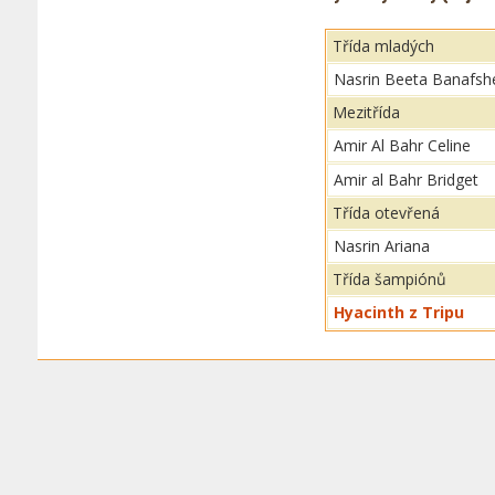
Třída mladých
Nasrin Beeta Banafsh
Mezitřída
Amir Al Bahr Celine
Amir al Bahr Bridget
Třída otevřená
Nasrin Ariana
Třída šampiónů
Hyacinth z Tripu