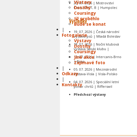
Výstavy
20. 09. 2026 | Mistrovství
Dostihy
Čech, CACT, B | Humpolec
Coursingy
Již proběhlo
Výsledky
Bude se konat
|
19. 07. 2026 | Česká národní
Fotogalerie
výstava psů | Mladá Boleslav
Výstavy
18. 07. 2026 | Noční klubová
Dostihy
výstava Saluki klubu |
Coursingy
Jiné akce
12. 07. 2026 | Intercanis-Brno
| Brno
Zajímavé foto
|
05. 07. 2026 | Mezinárodní
Odkazy
výstava-Visla | Visla-Polsko
|
04. 07. 2026 | Speciální letní
Kontakty
pohár chrtů | Rifferswil
Předchozí výstavy