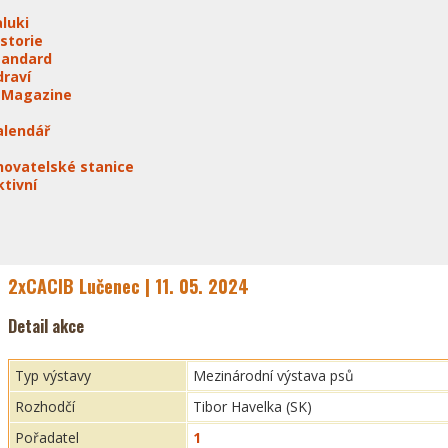
aluki
istorie
tandard
draví
-Magazine
alendář
hovatelské stanice
ktivní
2xCACIB Lučenec | 11. 05. 2024
Detail akce
Typ výstavy
Mezinárodní výstava psů
Rozhodčí
Tibor Havelka (SK)
Pořadatel
1