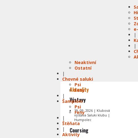
S
H
S
Z
e
|
K
|
C
A
Neaktivní
Ostatní
|
Chovné saluki
Psi
Aktuality
Feny
|
Výstavy
Šampióni
Psi
19. 09. 2026 | Klubová
Feny
výstava Saluki klubu |
|
Humpolec
Štěňata
|
Coursing
Aktivity