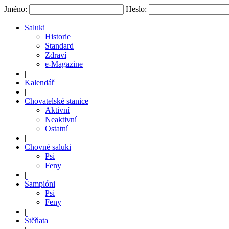
Jméno:
Heslo:
Saluki
Historie
Standard
Zdraví
e-Magazine
|
Kalendář
|
Chovatelské stanice
Aktivní
Neaktivní
Ostatní
|
Chovné saluki
Psi
Feny
|
Šampióni
Psi
Feny
|
Štěňata