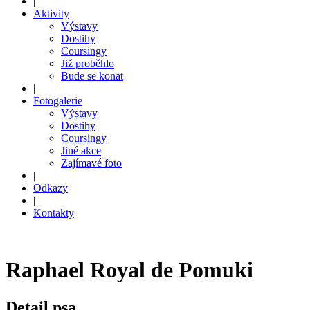
|
Aktivity
Výstavy
Dostihy
Coursingy
Již proběhlo
Bude se konat
|
Fotogalerie
Výstavy
Dostihy
Coursingy
Jiné akce
Zajímavé foto
|
Odkazy
|
Kontakty
Raphael Royal de Pomuki
Detail psa